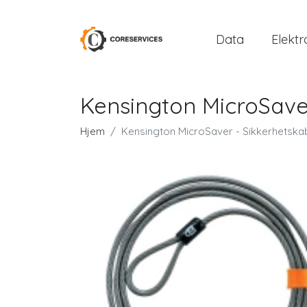
Data
Elektr
Kensington MicroSaver
Hjem
Kensington MicroSaver - Sikkerhetska