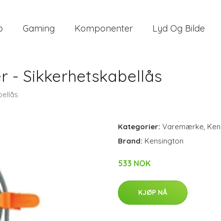
o
Gaming
Komponenter
Lyd Og Bilde
 - Sikkerhetskabellås
bellås
Kategorier:
Varemærke
,
Ken
Brand:
Kensington
533 NOK
KJØP NÅ