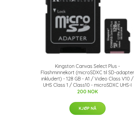
Kingston Canvas Select Plus -
Flashminnekort (microSDXC til SD-adapte
inkludert) - 128 GB - A1 / Video Class V10 /
UHS Class 1 / Class10 - microSDXC UHS-I
200 NOK
KJØP NÅ