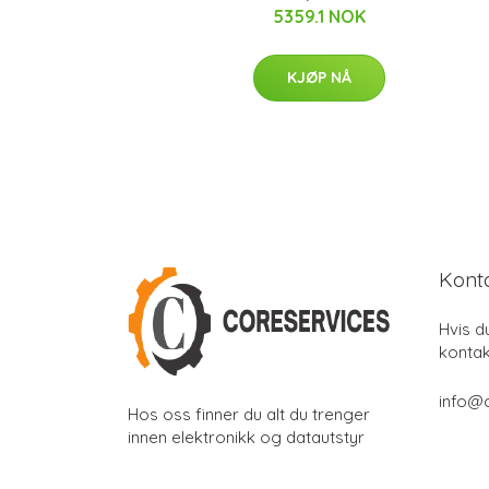
5359.1 NOK
KJØP NÅ
Kont
Hvis d
kontak
info@
Hos oss finner du alt du trenger
innen elektronikk og datautstyr