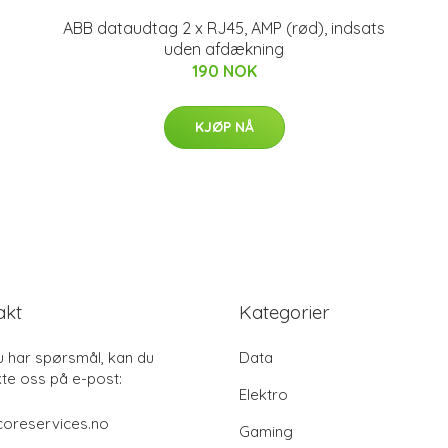
ABB dataudtag 2 x RJ45, AMP (rød), indsats
uden afdækning
190 NOK
KJØP NÅ
akt
Kategorier
u har spørsmål, kan du
Data
te oss på e-post:
Elektro
coreservices.no
Gaming