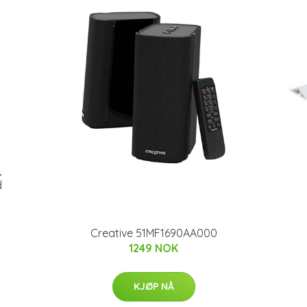
,
d
Creative 51MF1690AA000
1249 NOK
KJØP NÅ