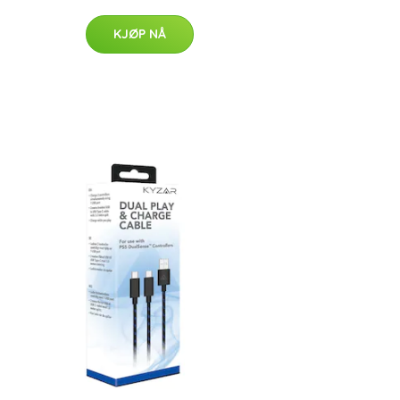
KJØP NÅ