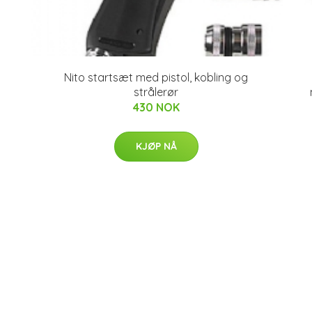
Nito startsæt med pistol, kobling og
strålerør
430 NOK
KJØP NÅ