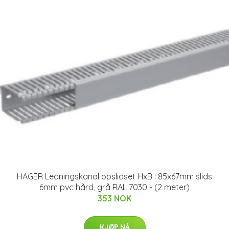
HAGER Ledningskanal opslidset HxB : 85x67mm slids
6mm pvc hård, grå RAL 7030 - (2 meter)
353 NOK
KJØP NÅ