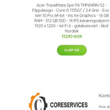
Acer TravelMate Spin P6 TMP614RN-52 -
Flippdesign - Core i5 1135G7 / 2.4 GHz - Evo 
Win 10 Pro 64-bit - Iris Xe Graphics - 16 GB
RAM - 512 GB SSD - 14 IPS berøringsskjerm
1920 x 1200 - Wi-Fi 6 - galaksesvart - kbd:
Nordisk
15230 NOK
KJØP NÅ
Kont
Hvis d