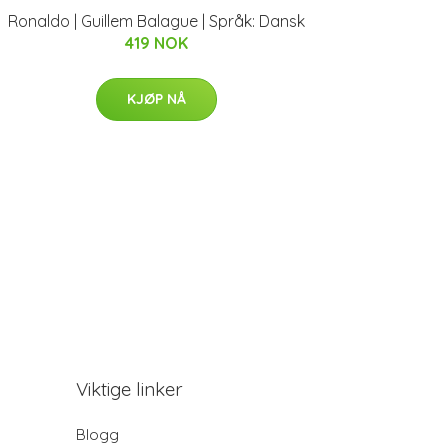
Ronaldo | Guillem Balague | Språk: Dansk
419 NOK
KJØP NÅ
Viktige linker
Blogg