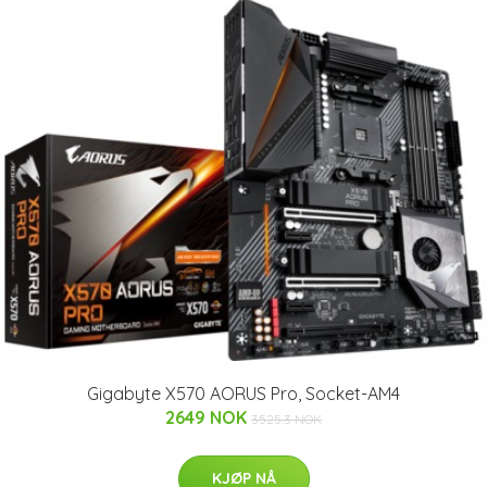
Gigabyte X570 AORUS Pro, Socket-AM4
2649 NOK
3525.3 NOK
KJØP NÅ