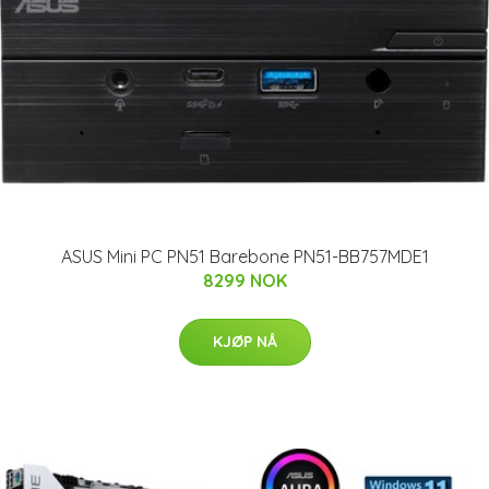
ASUS Mini PC PN51 Barebone PN51-BB757MDE1
8299 NOK
KJØP NÅ