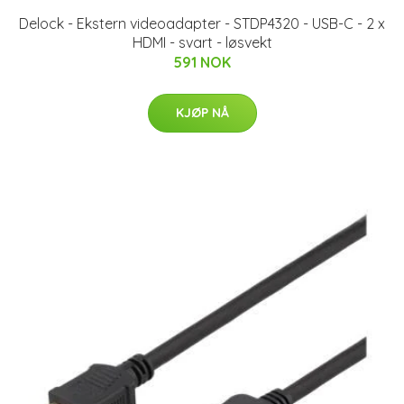
Delock - Ekstern videoadapter - STDP4320 - USB-C - 2 x
HDMI - svart - løsvekt
591 NOK
KJØP NÅ