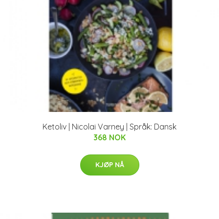
Ketoliv | Nicolai Varney | Språk: Dansk
368 NOK
KJØP NÅ