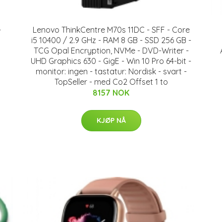
-
Lenovo ThinkCentre M70s 11DC - SFF - Core
i5 10400 / 2.9 GHz - RAM 8 GB - SSD 256 GB -
TCG Opal Encryption, NVMe - DVD-Writer -
UHD Graphics 630 - GigE - Win 10 Pro 64-bit -
monitor: ingen - tastatur: Nordisk - svart -
TopSeller - med Co2 Offset 1 to
8157 NOK
KJØP NÅ