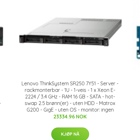
Lenovo ThinkSystem SR250 7Y51 - Server -
rackmonterbar - 1U - 1-veis - 1 x Xeon E-
2224 / 3.4 GHz - RAM 16 GB - SATA - hot-
-
swap 2.5 brønn(er) - uten HDD - Matrox
G200 - GigE - uten OS - monitor: ingen
23334.96 NOK
KJØP NÅ