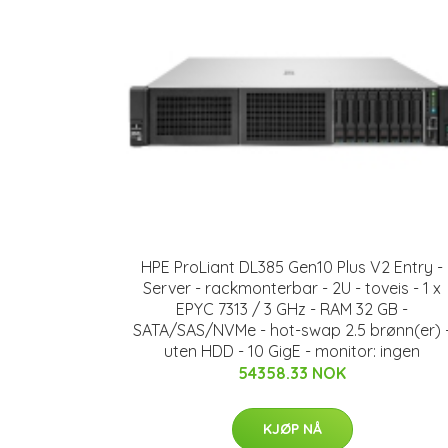
HPE ProLiant DL385 Gen10 Plus V2 Entry -
Server - rackmonterbar - 2U - toveis - 1 x
EPYC 7313 / 3 GHz - RAM 32 GB -
SATA/SAS/NVMe - hot-swap 2.5 brønn(er) 
uten HDD - 10 GigE - monitor: ingen
54358.33 NOK
KJØP NÅ