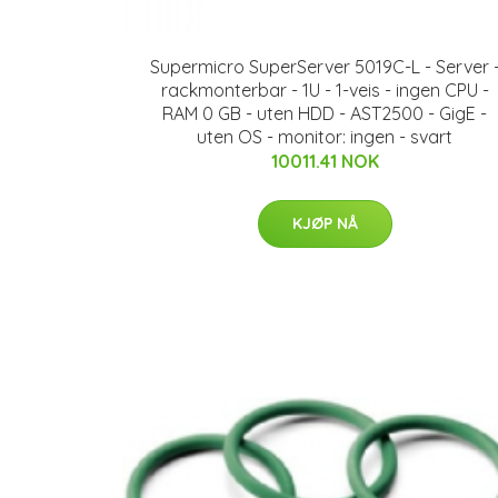
Supermicro SuperServer 5019C-L - Server 
rackmonterbar - 1U - 1-veis - ingen CPU -
RAM 0 GB - uten HDD - AST2500 - GigE -
uten OS - monitor: ingen - svart
10011.41 NOK
KJØP NÅ