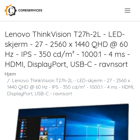
.
Lenovo ThinkVision T27h-2L - LED-
skjerm - 27 - 2560 x 1440 QHD @ 60
Hz - IPS - 350 cd/m² - 1000:1 - 4 ms -
HDMI, DisplayPort, USB-C - ravnsort
Hjem
Lenovo ThinkVision T27h-2L - LED-skjerm - 27 - 2560 x
1440 QHD @ 60 Hz - IPS - 350 cd/m² - 1000:1 - 4 ms - HDMI,
DisplayPort, USB-C - ravnsort