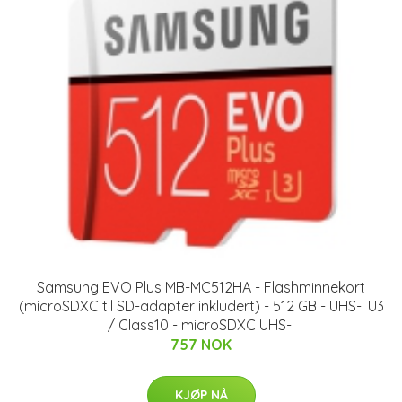
Samsung EVO Plus MB-MC512HA - Flashminnekort
(microSDXC til SD-adapter inkludert) - 512 GB - UHS-I U3
/ Class10 - microSDXC UHS-I
757 NOK
KJØP NÅ