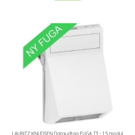
LAURITZ KNUDSEN Dataudtag FUGA T3 - 1,5 modul