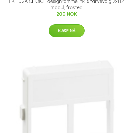
LK FUGA CHOICE designramme inkl 6 farvevalg 2x112
modul, frosted
200 NOK
KJØP NÅ