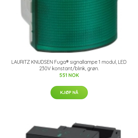
LAURITZ KNUDSEN Fuga® signallampe 1 modul, LED
230V konstant/blink, grøn.
551 NOK
KJØP NÅ