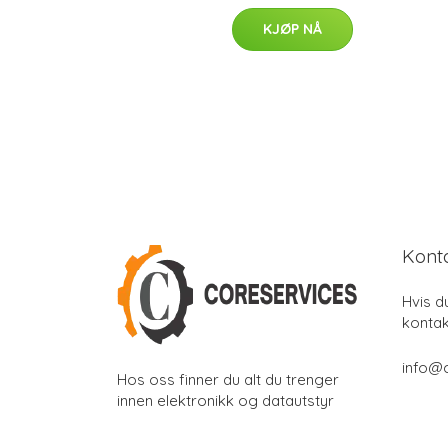
KJØP NÅ
Kont
Hvis d
kontak
info@
Hos oss finner du alt du trenger
innen elektronikk og datautstyr