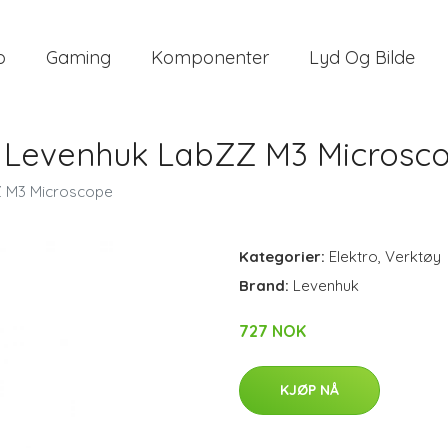
o
Gaming
Komponenter
Lyd Og Bilde
 Levenhuk LabZZ M3 Microsc
Z M3 Microscope
Kategorier:
Elektro
,
Verktøy
Brand:
Levenhuk
727 NOK
KJØP NÅ