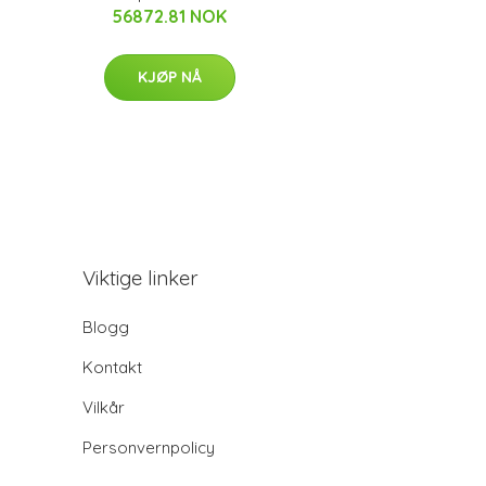
56872.81 NOK
KJØP NÅ
Viktige linker
Blogg
Kontakt
Vilkår
Personvernpolicy