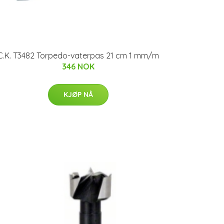
C.K. T3482 Torpedo-vaterpas 21 cm 1 mm/m
346 NOK
KJØP NÅ