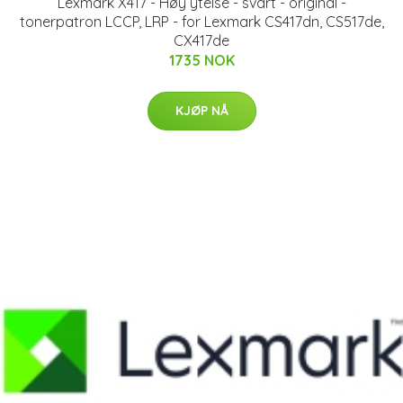
Lexmark X417 - Høy ytelse - svart - original -
tonerpatron LCCP, LRP - for Lexmark CS417dn, CS517de,
CX417de
1735 NOK
KJØP NÅ