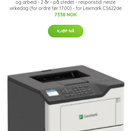
og arbeid - 2 år - på stedet - responstid: neste
virkedag (for ordre før 17.00) - for Lexmark CS622de
7338 NOK
KJØP NÅ