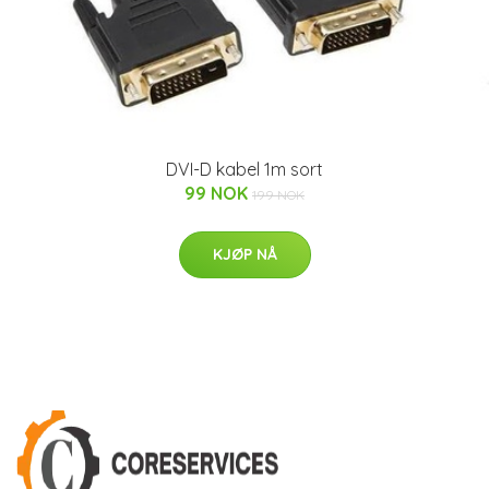
DVI-D kabel 1m sort
99 NOK
199 NOK
KJØP NÅ