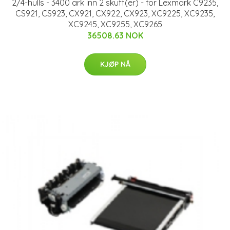
2/4-hulls - 3400 ark inn 2 skuff(er) - for Lexmark C9235,
CS921, CS923, CX921, CX922, CX923, XC9225, XC9235,
XC9245, XC9255, XC9265
36508.63 NOK
KJØP NÅ