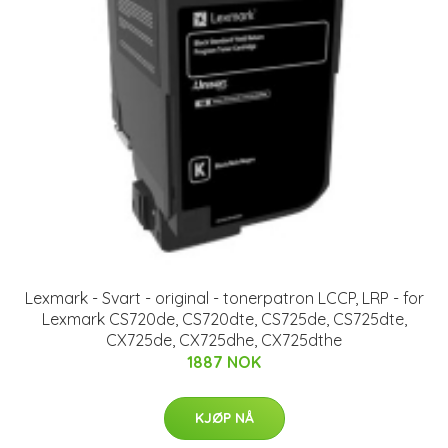
Lexmark - Svart - original - tonerpatron LCCP, LRP - for
Lexmark CS720de, CS720dte, CS725de, CS725dte,
CX725de, CX725dhe, CX725dthe
1887 NOK
KJØP NÅ