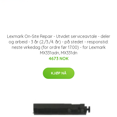
Lexmark On-Site Repair - Utvidet serviceavtale - deler
og arbeid - 3 år (2./3./4. år) - på stedet - responstid:
neste virkedag (for ordre før 17.00) - for Lexmark
MX331adn, MX331dn
4673 NOK
KJØP NÅ