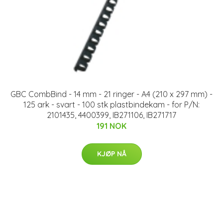
GBC CombBind - 14 mm - 21 ringer - A4 (210 x 297 mm) -
125 ark - svart - 100 stk plastbindekam - for P/N:
2101435, 4400399, IB271106, IB271717
191 NOK
KJØP NÅ