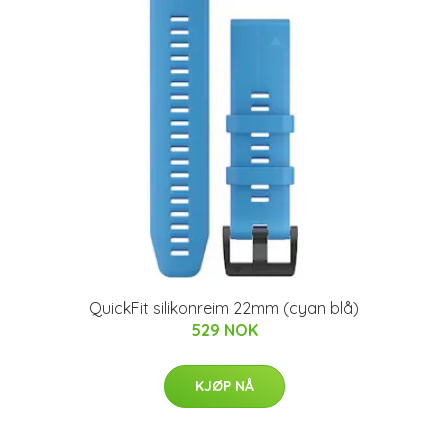
QuickFit silikonreim 22mm (cyan blå)
529 NOK
KJØP NÅ