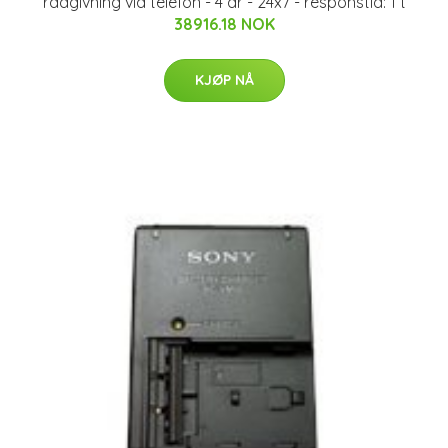
rådgivning via telefon - 4 år - 24x7 - responstid: 1 t
38916.18 NOK
KJØP NÅ