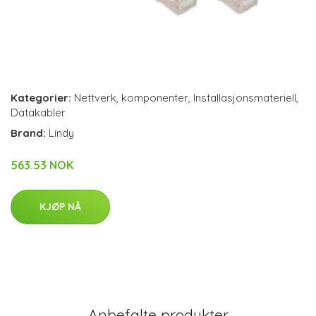
Kategorier:
Nettverk
,
komponenter
,
Installasjonsmateriell
,
Datakabler
Brand:
Lindy
563.53 NOK
KJØP NÅ
Anbefalte produkter