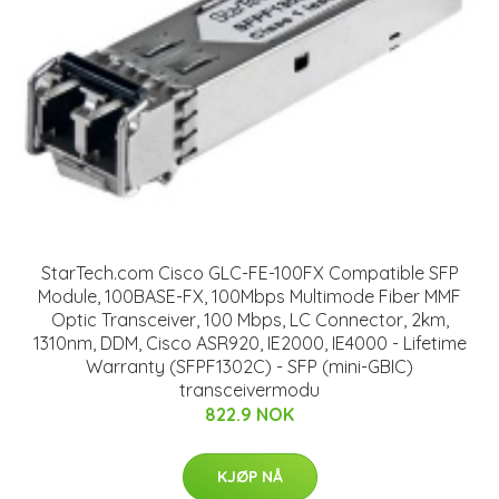
StarTech.com Cisco GLC-FE-100FX Compatible SFP
Module, 100BASE-FX, 100Mbps Multimode Fiber MMF
Optic Transceiver, 100 Mbps, LC Connector, 2km,
1310nm, DDM, Cisco ASR920, IE2000, IE4000 - Lifetime
Warranty (SFPF1302C) - SFP (mini-GBIC)
transceivermodu
822.9 NOK
KJØP NÅ