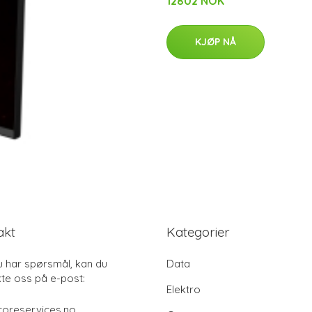
12802 NOK
KJØP NÅ
akt
Kategorier
u har spørsmål, kan du
Data
te oss på e-post:
Elektro
coreservices.no