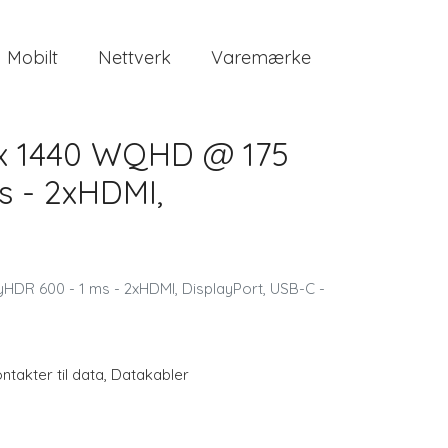
Mobilt
Nettverk
Varemærke
 x 1440 WQHD @ 175
s - 2xHDMI,
yHDR 600 - 1 ms - 2xHDMI, DisplayPort, USB-C -
ntakter til data
,
Datakabler