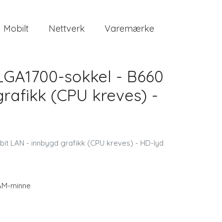
Mobilt
Nettverk
Varemærke
LGA1700-sokkel - B660
grafikk (CPU kreves) -
it LAN - innbygd grafikk (CPU kreves) - HD-lyd
AM-minne