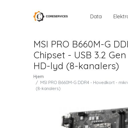
Data
Elektr
MSI PRO B660M-G DDR4
Chipset - USB 3.2 Gen 
HD-lyd (8-kanalers)
Hjem
MSI PRO B660M-G DDR4 - Hovedkort - mikro A
(8-kanalers)