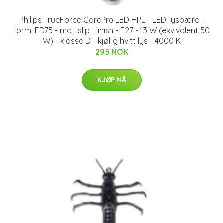
Philips TrueForce CorePro LED HPL - LED-lyspære -
form: ED75 - mattslipt finish - E27 - 13 W (ekvivalent 50
W) - klasse D - kjølilg hvitt lys - 4000 K
295 NOK
KJØP NÅ