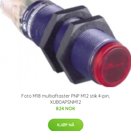
Foto M18 multiaftaster PNP M12 stik 4-pin,
XUB0APSNM12
824 NOK
KJØP NÅ