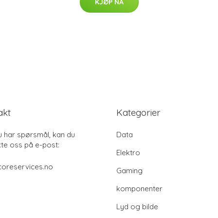
KJØP NÅ
akt
Kategorier
u har spørsmål, kan du
Data
te oss på e-post:
Elektro
coreservices.no
Gaming
komponenter
Lyd og bilde