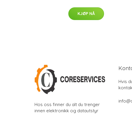
KJØP NÅ
Kont
Hvis d
kontak
info@
Hos oss finner du alt du trenger
innen elektronikk og datautstyr