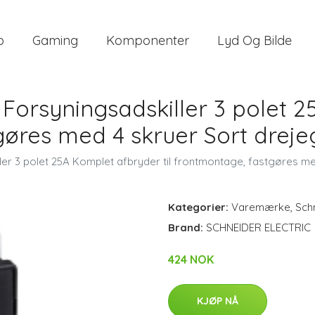
o
Gaming
Komponenter
Lyd Og Bilde
orsyningsadskiller 3 polet 2
tgøres med 4 skruer Sort dreje
r 3 polet 25A Komplet afbryder til frontmontage, fastgøres med
Kategorier:
Varemærke
,
Schn
Brand:
SCHNEIDER ELECTRIC
424 NOK
KJØP NÅ