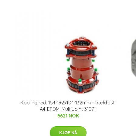
Kobling red. 154-192x104-132mm - trækfast.
A4-EPDM. MultiJoint 3107+
6621 NOK
KJØP NÅ