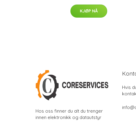
KJØP NÅ
Kont
Hvis d
kontak
info@
Hos oss finner du alt du trenger
innen elektronikk og datautstyr