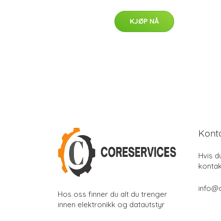
KJØP NÅ
Kont
Hvis d
kontak
info@
Hos oss finner du alt du trenger
innen elektronikk og datautstyr