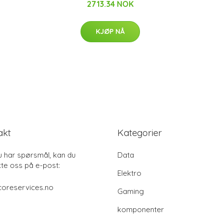
2713.34 NOK
KJØP NÅ
akt
Kategorier
u har spørsmål, kan du
Data
te oss på e-post:
Elektro
coreservices.no
Gaming
komponenter