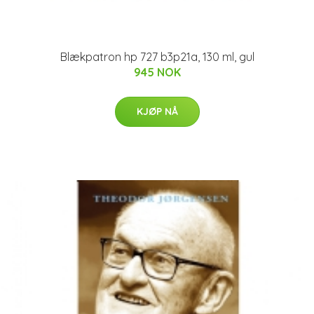
Blækpatron hp 727 b3p21a, 130 ml, gul
945 NOK
KJØP NÅ