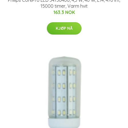
Philips CorePro LED 34730400, 4,3 W, 40 W, E14, 470 lm,
15000 timer, Varm hvit
163.3 NOK
KJØP NÅ