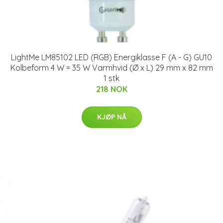
LightMe LM85102 LED (RGB) Energiklasse F (A - G) GU10
Kolbeform 4 W = 35 W Varmhvid (Ø x L) 29 mm x 82 mm
1 stk
218 NOK
KJØP NÅ