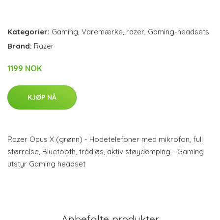
Kategorier:
Gaming
,
Varemærke
,
razer
,
Gaming-headsets
Brand:
Razer
1199 NOK
KJØP NÅ
Razer Opus X (grønn) - Hodetelefoner med mikrofon, full
størrelse, Bluetooth, trådløs, aktiv støydemping - Gaming
utstyr Gaming headset
Anbefalte produkter