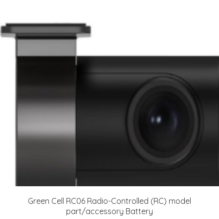
Green Cell RC06 Radio-Controlled (RC) model
part/accessory Battery