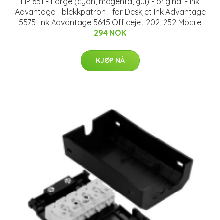
HP 651 - Farge (cyan, magenta, gul) - original - Ink
Advantage - blekkpatron - for Deskjet Ink Advantage
5575, Ink Advantage 5645 Officejet 202, 252 Mobile
294 NOK
KJØP NÅ