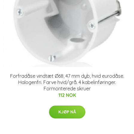
Forfradåse vindtæt Ø68, 47 mm dyb, hvid eurodåse.
Halogenfri. Farve hvid/grå. 4 kabelinføringer.
Formonterede skruer
112 NOK
KJØP NÅ