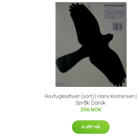
Rovfuglesilhuet (sort) | Hans Kristensen |
Språk: Dansk
206 NOK
KJØP NÅ