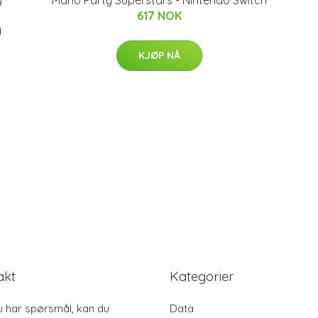
617 NOK
g
KJØP NÅ
akt
Kategorier
u har spørsmål, kan du
Data