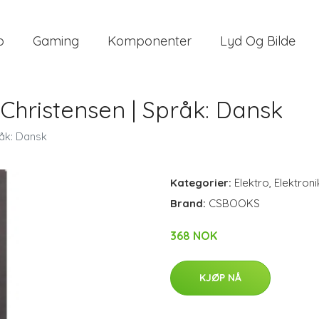
o
Gaming
Komponenter
Lyd Og Bilde
 Christensen | Språk: Dansk
råk: Dansk
Kategorier:
Elektro
,
Elektroni
Brand:
CSBOOKS
368 NOK
KJØP NÅ