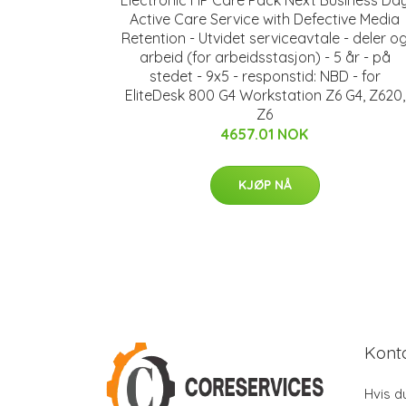
Active Care Service with Defective Media
Retention - Utvidet serviceavtale - deler o
arbeid (for arbeidsstasjon) - 5 år - på
stedet - 9x5 - responstid: NBD - for
EliteDesk 800 G4 Workstation Z6 G4, Z620,
Z6
4657.01 NOK
KJØP NÅ
Kont
Hvis d