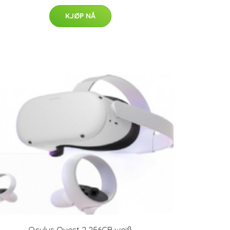
KJØP NÅ
Oculus Quest 2 256GB weiß