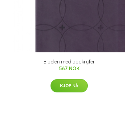
Bibelen med apokryfer
567 NOK
KJØP NÅ