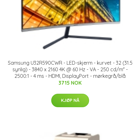
Samsung U32R590CWR - LED-skjerm - kurvet - 32 (31.5
synlig) - 3840 x 2160 4K @ 60 Hz - VA - 250 cd/m² -
2500:1 - 4 ms - HDMI, DisplayPort - mørkegrå/blå
3715 NOK
KJØP NÅ