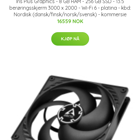
Iris Plus Graphics - 8 GB RAM - 256 GB SSD - 13.5
berøringsskjerm 3000 x 2000 - Wi-Fi 6 - platina - kbd:
Nordisk (dansk/finsk/norsk/svensk) - kommersie
16559 NOK
KJØP NÅ