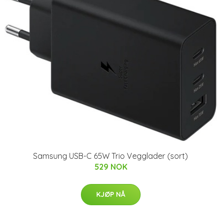
Samsung USB-C 65W Trio Vegglader (sort)
529 NOK
KJØP NÅ