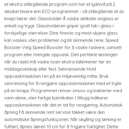
et ekstra stillegående program som har et lydnivå på 2
desibel lavere enn ECO-programmet - så stillegående at du
knapt hører det. Glassholder Å vaske delikate vinglass er
enkelt og trygt. Glassholderen griper godt tak i glass i
forskjellige størrelser. Dine fineste og mest skjøre glass
kan vaskes uten problemer og bli skinnende rene. Speed ​​
Booster Velg Speed ​​Booster for å vaske raskere, uansett
program eller mengde oppvask. Den perfekte løsningen
når du raskt må vaske noen ekstra tallerkener før en
middagsselskap eller fest. Selvrensende Hold
oppvaskmaskinen ren på en miljøvennlig måte. Bruk
selvrensing for å rengjøre oppvaskmaskinen med et trykk
på en knapp. Programmet renser smuss og bakterier med
vann alene, uten farlige kjemikalier. I tillegg indikerer
oppvaskmaskinen når det er tid for rengjøring. Automatisk
åpning Få skinnende rent servise takket være den
automatiske åpningsfunksjonen. Når skylling og tørking er
fullført, åpnes døren 10 cm for å frigjøre fuktighet. Dette