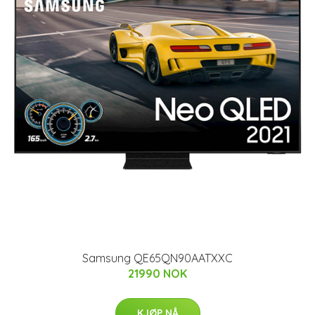
Samsung QE65QN90AATXXC
21990 NOK
KJØP NÅ