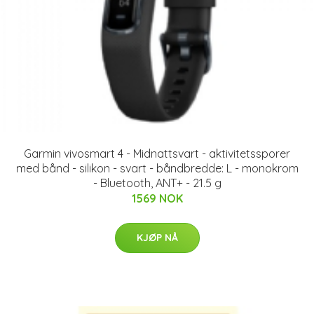
Garmin vivosmart 4 - Midnattsvart - aktivitetssporer
med bånd - silikon - svart - båndbredde: L - monokrom
- Bluetooth, ANT+ - 21.5 g
1569 NOK
KJØP NÅ