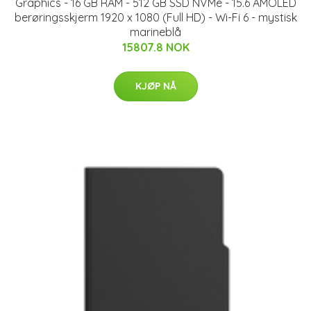
Graphics - 16 GB RAM - 512 GB SSD NVMe - 15.6 AMOLED
berøringsskjerm 1920 x 1080 (Full HD) - Wi-Fi 6 - mystisk
marineblå
15807.8 NOK
KJØP NÅ