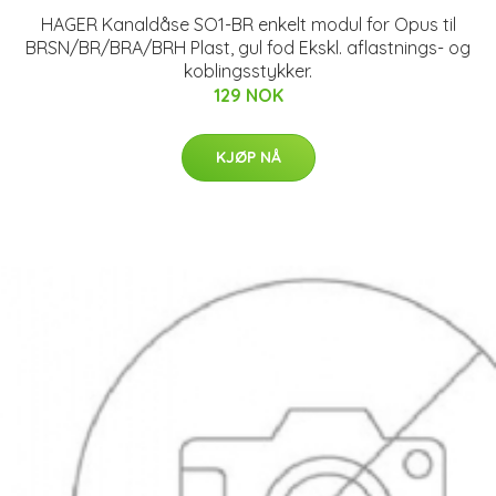
HAGER Kanaldåse SO1-BR enkelt modul for Opus til
BRSN/BR/BRA/BRH Plast, gul fod Ekskl. aflastnings- og
koblingsstykker.
129 NOK
KJØP NÅ