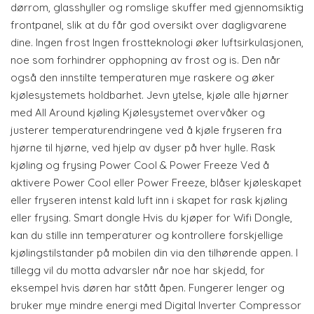
dørrom, glasshyller og romslige skuffer med gjennomsiktig
frontpanel, slik at du får god oversikt over dagligvarene
dine. Ingen frost Ingen frostteknologi øker luftsirkulasjonen,
noe som forhindrer opphopning av frost og is. Den når
også den innstilte temperaturen mye raskere og øker
kjølesystemets holdbarhet. Jevn ytelse, kjøle alle hjørner
med All Around kjøling Kjølesystemet overvåker og
justerer temperaturendringene ved å kjøle fryseren fra
hjørne til hjørne, ved hjelp av dyser på hver hylle. Rask
kjøling og frysing Power Cool & Power Freeze Ved å
aktivere Power Cool eller Power Freeze, blåser kjøleskapet
eller fryseren intenst kald luft inn i skapet for rask kjøling
eller frysing. Smart dongle Hvis du kjøper for Wifi Dongle,
kan du stille inn temperaturer og kontrollere forskjellige
kjølingstilstander på mobilen din via den tilhørende appen. I
tillegg vil du motta advarsler når noe har skjedd, for
eksempel hvis døren har stått åpen. Fungerer lenger og
bruker mye mindre energi med Digital Inverter Compressor