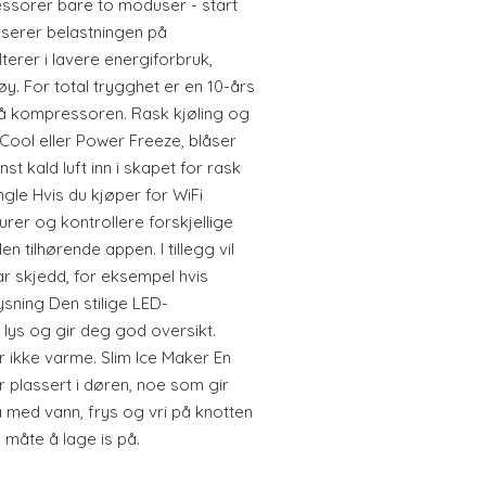
ssorer bare to moduser - start
serer belastningen på
erer i lavere energiforbruk,
øy. For total trygghet er en 10-års
å kompressoren. Rask kjøling og
Cool eller Power Freeze, blåser
st kald luft inn i skapet for rask
ngle Hvis du kjøper for WiFi
urer og kontrollere forskjellige
n tilhørende appen. I tillegg vil
r skjedd, for eksempel hvis
ysning Den stilige LED-
 lys og gir deg god oversikt.
 ikke varme. Slim Ice Maker En
r plassert i døren, noe som gir
på med vann, frys og vri på knotten
 måte å lage is på.