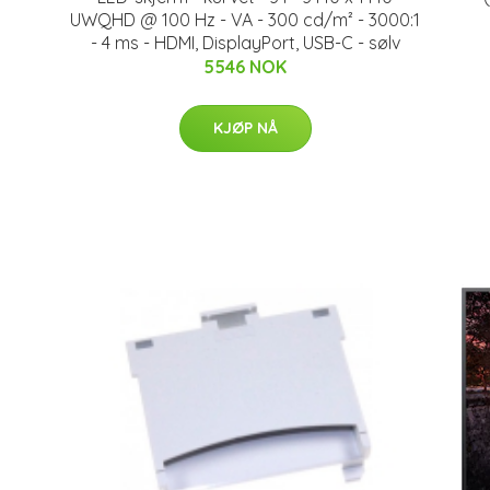
UWQHD @ 100 Hz - VA - 300 cd/m² - 3000:1
- 4 ms - HDMI, DisplayPort, USB-C - sølv
5546 NOK
KJØP NÅ