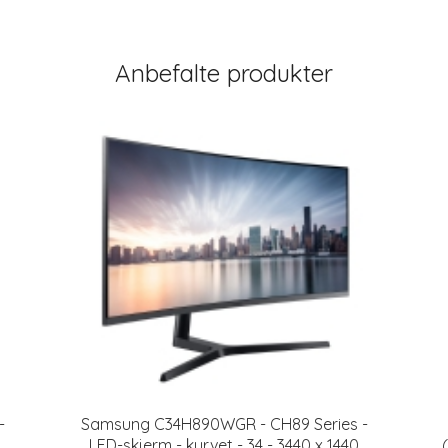
Anbefalte produkter
-
Samsung C34H890WGR - CH89 Series -
LED-skjerm - kurvet - 34 - 3440 x 1440