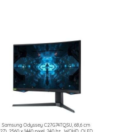
Samsung Odyssey C27G74TQSU, 68,6 cm
(27), 2560 x 1440 pixel, 240 hz , WQHD, QLED,