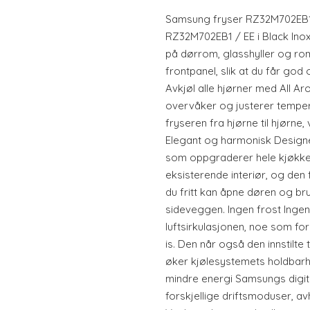
Samsung fryser RZ32M702EB1/E
RZ32M702EB1 / EE i Black Inox 
på dørrom, glasshyller og ro
frontpanel, slik at du får god
Avkjøl alle hjørner med All A
overvåker og justerer temper
fryseren fra hjørne til hjørne,
Elegant og harmonisk Design
som oppgraderer hele kjøkken
eksisterende interiør, og den fl
du fritt kan åpne døren og bru
sideveggen. Ingen frost Ingen
luftsirkulasjonen, noe som fo
is. Den når også den innstilt
øker kjølesystemets holdbarh
mindre energi Samsungs digit
forskjellige driftsmoduser, a