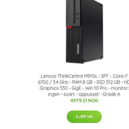
Lenovo ThinkCentre M910s - SFF - Core i7
6700 / 3.4 GHz - RAM 8 GB - SSD 512 GB - H
Graphics 530 - GigE - Win 10 Pro - monitor:
ingen - svart - oppusset - Grade A
4979.21 NOK
KJØP NÅ