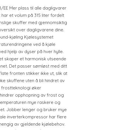
E Mer plass til alle dagligvarer
har et volum på 315 liter fordelt
mslige skuffer med gjennomsiktig
 oversikt over dagligvarene dine.
round-kjøling Kjølesystemet
aturendringene ved å kjøle
 ved hjelp av dyser på hver hylle.
et skaper et harmonisk utseende
et. Det passer sømløst med ditt
ate fronten stikker ikke ut, slik at
ke skuffene uten å bli hindret av
 frostteknologi øker
rhindrer opphopning av frost og
e temperaturen mye raskere og
et. Jobber lenger og bruker mye
ale inverterkompressor har flere
vhengig av gjeldende kjølebehov.