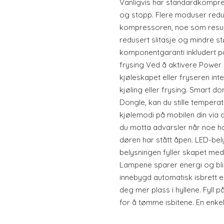
Vanligvis har standardkompre
og stopp. Flere moduser redu
kompressoren, noe som result
redusert slitasje og mindre st
komponentgaranti inkludert p
frysing Ved å aktivere Power 
kjøleskapet eller fryseren inten
kjøling eller frysing. Smart do
Dongle, kan du stille temperat
kjølemodi på mobilen din via de
du motta advarsler når noe ha
døren har stått åpen. LED-bel
belysningen fyller skapet med
Lampene sparer energi og blir
innebygd automatisk isbrett e
deg mer plass i hyllene. Fyll 
for å tømme isbitene. En enkel