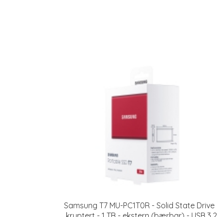
Samsung T7 MU-PC1T0R - Solid State Drive 
kryptert - 1 TB - ekstern (bærbar) - USB 3.2