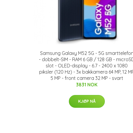
Samsung Galaxy M52 5G - 5G smarttelefo
- dobbelt-SIM - RAM 6 GB / 128 GB - microS
slot - OLED-display - 6.7 - 2400 x 1080
piksler (120 Hz) - 3x bakkamera 64 MP, 12 MP
5 MP - front camera 32 MP - svart
3831 NOK
KJØP NÅ