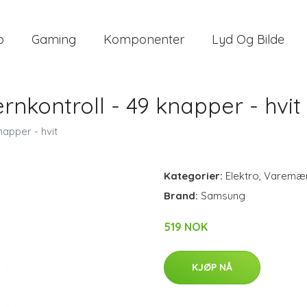
o
Gaming
Komponenter
Lyd Og Bilde
nkontroll - 49 knapper - hvit
apper - hvit
Kategorier:
Elektro
,
Varemæ
Brand:
Samsung
519 NOK
KJØP NÅ