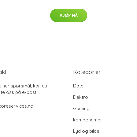
KJØP NÅ
akt
Kategorier
u har spørsmål, kan du
Data
te oss på e-post:
Elektro
coreservices.no
Gaming
komponenter
Lyd og bilde