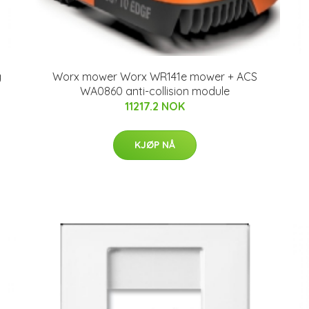
g
Worx mower Worx WR141e mower + ACS
WA0860 anti-collision module
11217.2 NOK
KJØP NÅ