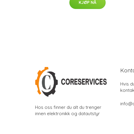
KJØP NÅ
Kont
Hvis d
kontak
info@
Hos oss finner du alt du trenger
innen elektronikk og datautstyr