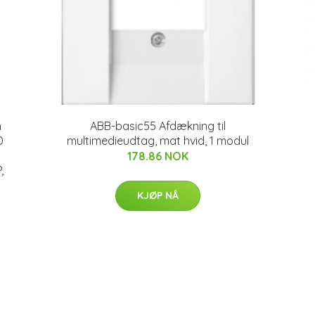
n
ABB-basic55 Afdækning til
D
multimedieudtag, mat hvid, 1 modul
178.86 NOK
,
KJØP NÅ