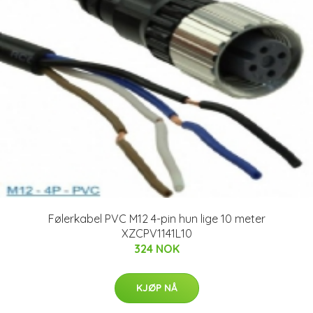
Følerkabel PVC M12 4-pin hun lige 10 meter
XZCPV1141L10
324 NOK
KJØP NÅ