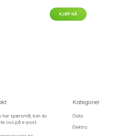
KJØP NÅ
akt
Kategorier
u har spørsmål, kan du
Data
te oss på e-post:
Elektro
coreservices.no