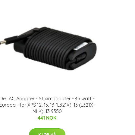
Dell AC Adapter - Strømadapter - 45 watt -
Europa - for XPS 12, 13, 13 (L321X), 13 (L321X-
MLK), 13 9350
441 NOK
KJØP NÅ