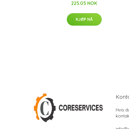
225.05 NOK
KJØP NÅ
Kont
Hvis d
kontak
info@