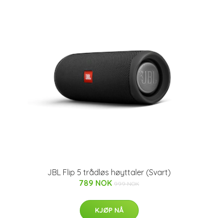
JBL Flip 5 trådløs høyttaler (Svart)
789 NOK
999 NOK
KJØP NÅ