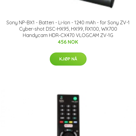
Sony NP-BX1 - Batteri - Li-Ion - 1240 mAh - for Sony ZV-1
Cyber-shot DSC-HX95, HX99, RX100, WX700
Handycam HDR-CX470 VLOGCAM ZV-1G
456 NOK
KJØP NÅ