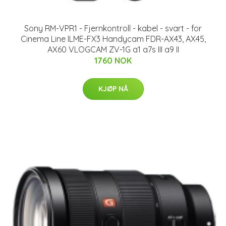
Sony RM-VPR1 - Fjernkontroll - kabel - svart - for
Cinema Line ILME-FX3 Handycam FDR-AX43, AX45,
AX60 VLOGCAM ZV-1G a1 a7s III a9 II
1760 NOK
KJØP NÅ