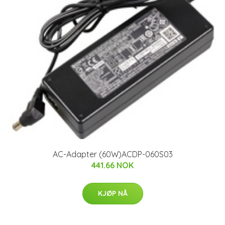
AC-Adapter (60W)ACDP-060S03
441.66 NOK
KJØP NÅ