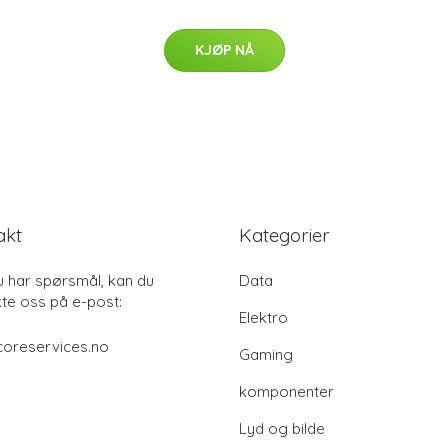
KJØP NÅ
akt
Kategorier
u har spørsmål, kan du
Data
te oss på e-post:
Elektro
coreservices.no
Gaming
komponenter
Lyd og bilde