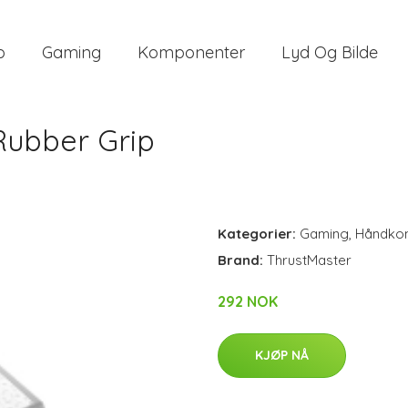
o
Gaming
Komponenter
Lyd Og Bilde
Rubber Grip
Kategorier:
Gaming
,
Håndkon
Brand:
ThrustMaster
292 NOK
KJØP NÅ