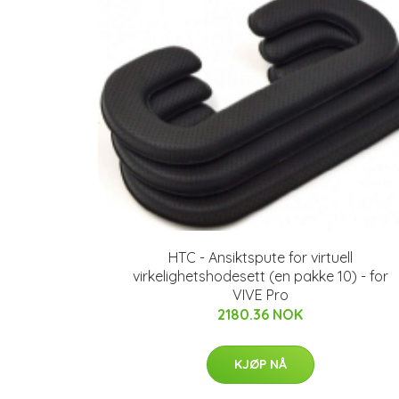
HTC - Ansiktspute for virtuell
virkelighetshodesett (en pakke 10) - for
VIVE Pro
2180.36 NOK
KJØP NÅ