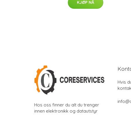
KJØP NÅ
Kont
Hvis d
kontak
info@
Hos oss finner du alt du trenger
innen elektronikk og datautstyr