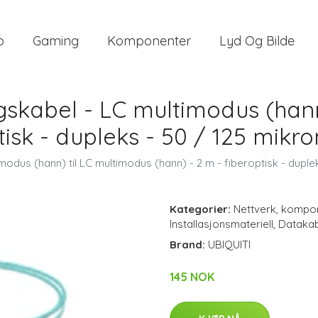
o
Gaming
Komponenter
Lyd Og Bilde
ingskabel - LC multimodus (han
tisk - dupleks - 50 / 125 mikro
imodus (hann) til LC multimodus (hann) - 2 m - fiberoptisk - duple
Kategorier:
Nettverk
,
kompon
Installasjonsmateriell
,
Datakab
Brand:
UBIQUITI
145 NOK