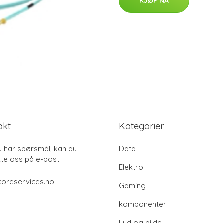
KJØP NÅ
akt
Kategorier
u har spørsmål, kan du
Data
te oss på e-post:
Elektro
coreservices.no
Gaming
komponenter
Lyd og bilde