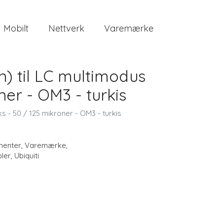
Mobilt
Nettverk
Varemærke
n) til LC multimodus
ner - OM3 - turkis
ks - 50 / 125 mikroner - OM3 - turkis
enter
,
Varemærke
,
ler
,
Ubiquiti