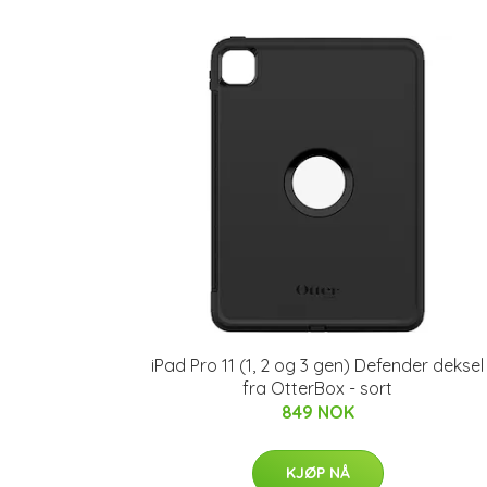
iPad Pro 11 (1, 2 og 3 gen) Defender deksel
fra OtterBox - sort
849 NOK
KJØP NÅ