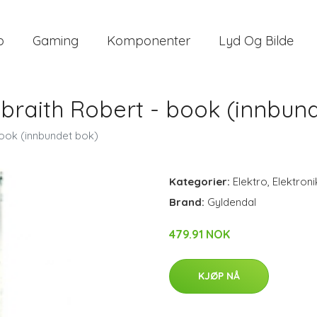
o
Gaming
Komponenter
Lyd Og Bilde
albraith Robert - book (innbun
 book (innbundet bok)
Kategorier:
Elektro
,
Elektroni
Brand:
Gyldendal
479.91 NOK
KJØP NÅ