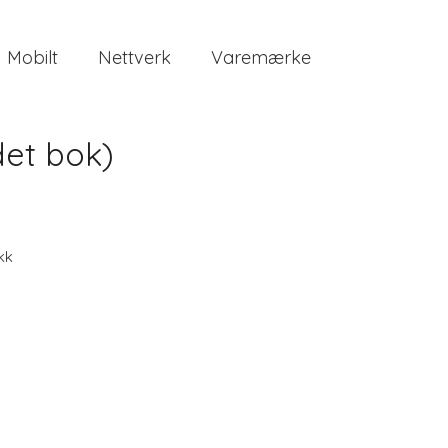
Mobilt
Nettverk
Varemærke
det bok)
kk