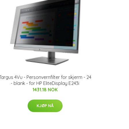
Targus 4Vu - Personvernfilter for skjerm - 24
- blank - for HP EliteDisplay E243i
1431.18 NOK
KJØP NÅ