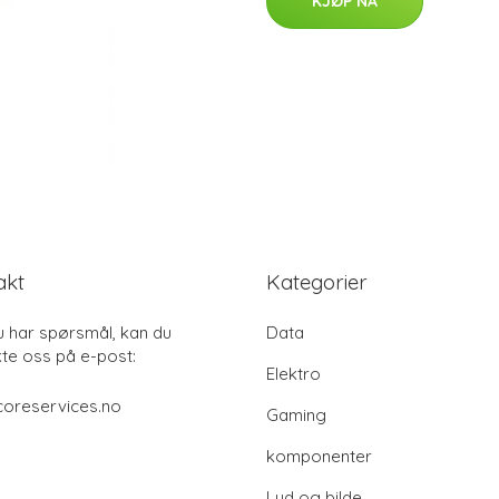
KJØP NÅ
akt
Kategorier
u har spørsmål, kan du
Data
te oss på e-post:
Elektro
coreservices.no
Gaming
komponenter
Lyd og bilde