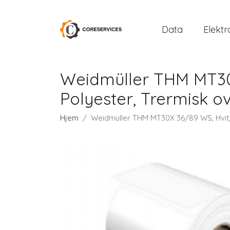
Data
Elektr
Weidmüller THM MT30X 
Polyester, Trermisk ov
Hjem
Weidmüller THM MT30X 36/89 WS, Hvit, S