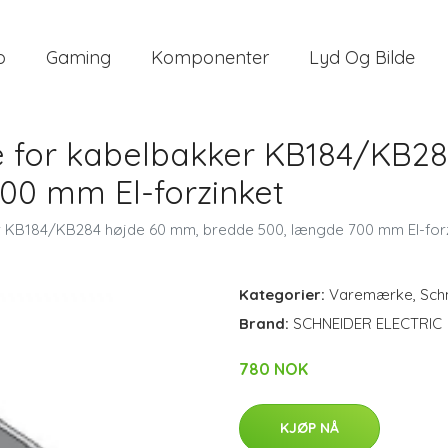
o
Gaming
Komponenter
Lyd Og Bilde
 for kabelbakker KB184/KB28
00 mm El-forzinket
 KB184/KB284 højde 60 mm, bredde 500, længde 700 mm El-forz
Kategorier:
Varemærke
,
Schn
Brand:
SCHNEIDER ELECTRIC
780 NOK
KJØP NÅ