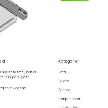
akt
Kategorier
u har spørsmål, kan du
Data
te oss på e-post:
Elektro
coreservices.no
Gaming
komponenter
Lyd og bilde