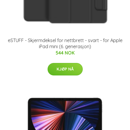
eSTUFF - Skjermdeksel for nettbrett - svart - for Apple
iPad mini (6. generasjon)
544 NOK
KJØP NÅ