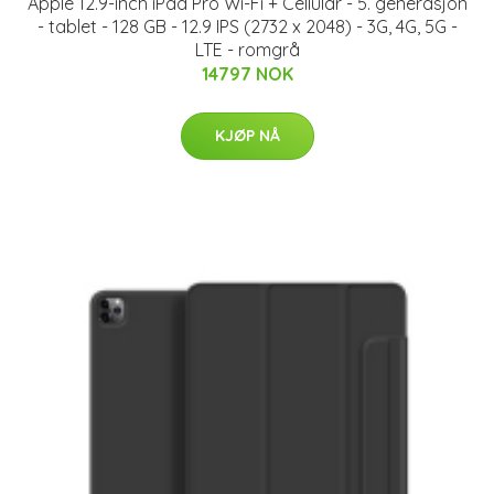
Apple 12.9-inch iPad Pro Wi-Fi + Cellular - 5. generasjon
- tablet - 128 GB - 12.9 IPS (2732 x 2048) - 3G, 4G, 5G -
LTE - romgrå
14797 NOK
KJØP NÅ