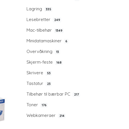
Lagring
335
Lesebretter
249
Mac-tilbehør
1349
Minidatamaskiner
6
Overvåkning
13
Skjerm-feste
168
Skrivere
53
Tastatur
23
Tilbehør til bærbar PC
217
Toner
176
Webkameraer
214