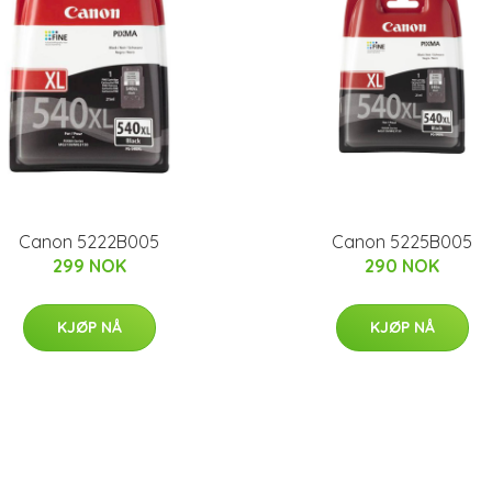
Canon 5222B005
Canon 5225B005
299 NOK
290 NOK
KJØP NÅ
KJØP NÅ