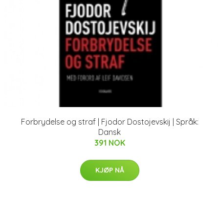
Forbrydelse og straf | Fjodor Dostojevskij | Språk:
Dansk
391 NOK
KJØP NÅ