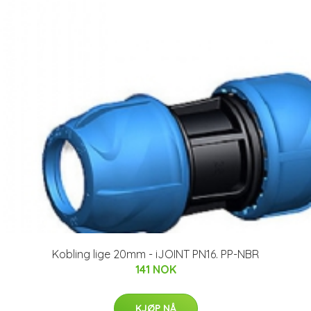
Kobling lige 20mm - iJOINT PN16. PP-NBR
141 NOK
KJØP NÅ