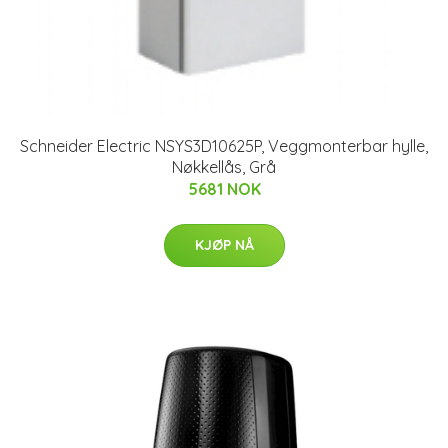
Schneider Electric NSYS3D10625P, Veggmonterbar hylle,
Nøkkellås, Grå
5681 NOK
KJØP NÅ