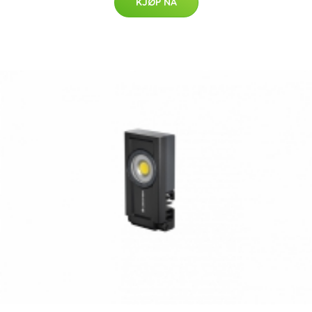
KJØP NÅ