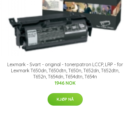
Lexmark - Svart - original - tonerpatron LCCP, LRP - for
Lexmark T650dn, T650dtn, T650n, T652dn, T652dtn,
T652n, T654dn, T654dtn, T654n
1946 NOK
KJØP NÅ