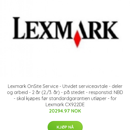
Lexmark OnSite Service - Utvidet serviceavtale - deler
og arbeid - 2 år (2./3. år) - på stedet - responstid: NBD
- skal kjøpes før standardgarantien utløper - for
Lexmark CX922DE
20294.97 NOK
KJØP NÅ