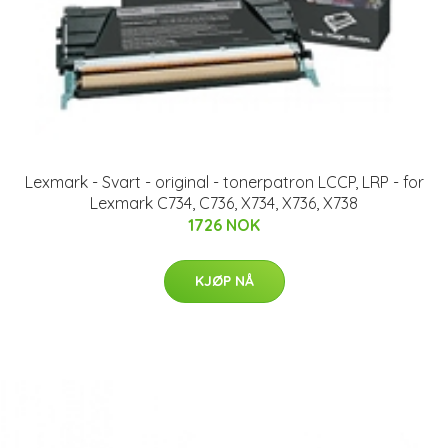
Lexmark - Svart - original - tonerpatron LCCP, LRP - for
Lexmark C734, C736, X734, X736, X738
1726 NOK
KJØP NÅ