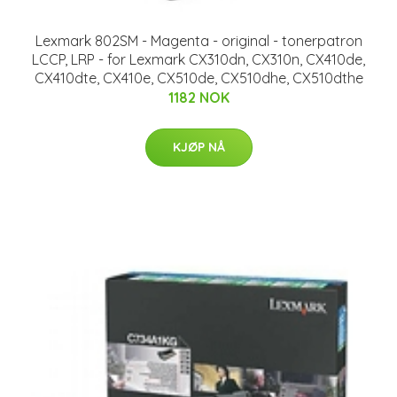
Lexmark 802SM - Magenta - original - tonerpatron
LCCP, LRP - for Lexmark CX310dn, CX310n, CX410de,
CX410dte, CX410e, CX510de, CX510dhe, CX510dthe
1182 NOK
KJØP NÅ