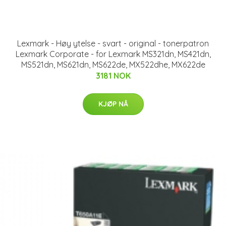
Lexmark - Høy ytelse - svart - original - tonerpatron
Lexmark Corporate - for Lexmark MS321dn, MS421dn,
MS521dn, MS621dn, MS622de, MX522dhe, MX622de
3181 NOK
KJØP NÅ