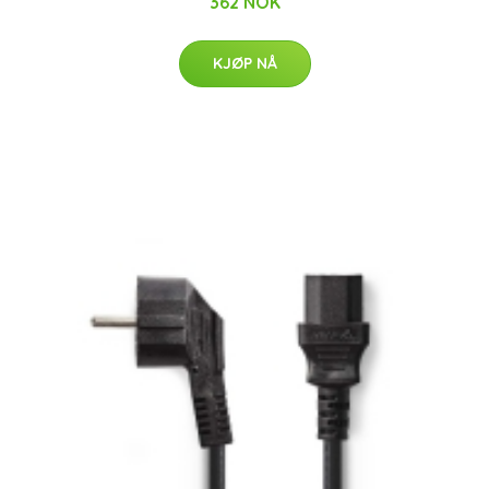
362 NOK
KJØP NÅ